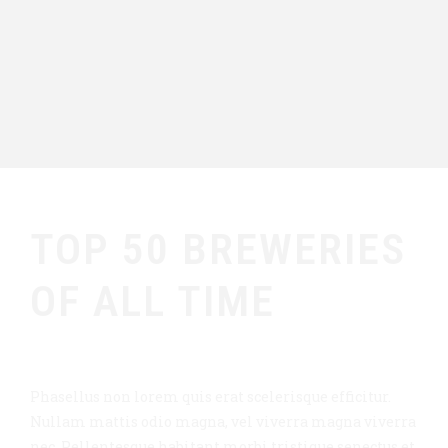
TOP 50 BREWERIES
OF ALL TIME
Phasellus non lorem quis erat scelerisque efficitur.
Nullam mattis odio magna, vel viverra magna viverra
nec. Pellentesque habitant morbi tristique senectus et