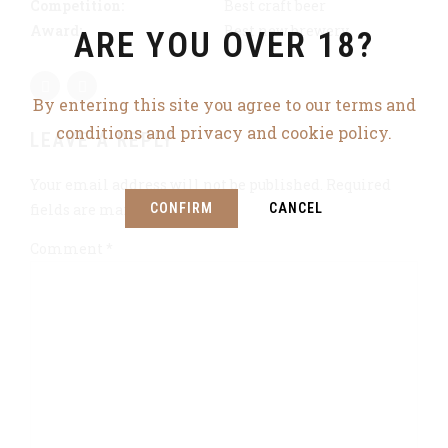
Competition:
Best craft beer
Award:
Best new brewery
ARE YOU OVER 18?
By entering this site you agree to our terms and
conditions and privacy and cookie policy.
LEAVE A REPLY
Your email address will not be published. Required
fields are marked *
CONFIRM
CANCEL
Comment
*