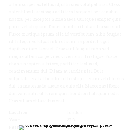
ullamcorper ac tellus id, ultricies volutpat nisi. Class
aptent taciti sociosqu ad litora torquent per conubia
nostra, per inceptos himenaeos. Quisque semper quis
purus vel aliquam. Donec hendrerit pharetra suscipit.
Fusce tristique ipsum elit, id vestibulum nibh feugiat
id. Integer volutpat nibh et sem imperdiet, eget
dapibus diam laoreet. Praesent feugiat nibh sed
magna ullamcorper, nec viverra mi tristique. Fusce
rhoncus sapien ultrices, porttitor lectus id,
condimentum dui. Etiam at iaculis nisl. Duis
vulputate, erat at hendrerit tristique, enim velit luctus
dui, in malesuada augue ex quis elit. Maecenas libero
dui, venenatis ut lorem quis, hendrerit aliquam odio.
Cras sit amet faucibus erat.
Location:
London
Year:
2017
Festival:
Mixer