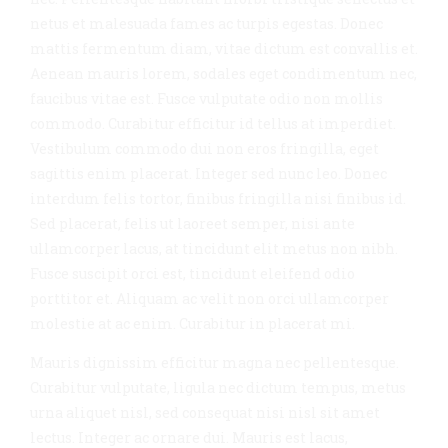
netus et malesuada fames ac turpis egestas. Donec
mattis fermentum diam, vitae dictum est convallis et.
Aenean mauris lorem, sodales eget condimentum nec,
faucibus vitae est. Fusce vulputate odio non mollis
commodo. Curabitur efficitur id tellus at imperdiet.
Vestibulum commodo dui non eros fringilla, eget
sagittis enim placerat. Integer sed nunc leo. Donec
interdum felis tortor, finibus fringilla nisi finibus id.
Sed placerat, felis ut laoreet semper, nisi ante
ullamcorper lacus, at tincidunt elit metus non nibh.
Fusce suscipit orci est, tincidunt eleifend odio
porttitor et. Aliquam ac velit non orci ullamcorper
molestie at ac enim. Curabitur in placerat mi.
Mauris dignissim efficitur magna nec pellentesque.
Curabitur vulputate, ligula nec dictum tempus, metus
urna aliquet nisl, sed consequat nisi nisl sit amet
lectus. Integer ac ornare dui. Mauris est lacus,